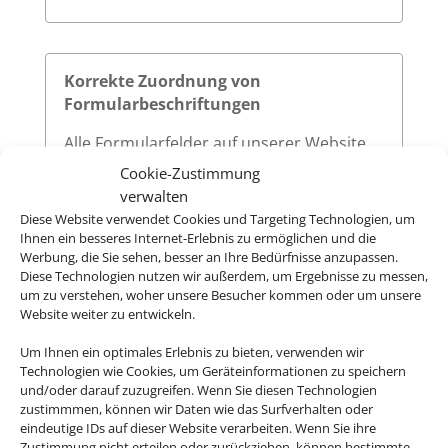
Korrekte Zuordnung von
Formularbeschriftungen
Alle Formularfelder auf unserer Website
sind mit zugehörigen
-Elementen
<label>
Cookie-Zustimmung
versehen, die über das
-Attribut
for
verwalten
eindeutig auf die jeweilige
des
Diese Website verwendet Cookies und Targeting Technologien, um
id
Ihnen ein besseres Internet-Erlebnis zu ermöglichen und die
Eingabefeldes verweisen. Diese klare
Werbung, die Sie sehen, besser an Ihre Bedürfnisse anzupassen.
Zuordnung verbessert die
Diese Technologien nutzen wir außerdem, um Ergebnisse zu messen,
Nutzerfreundlichkeit und sorgt dafür,
um zu verstehen, woher unsere Besucher kommen oder um unsere
dass assistive Technologien wie
Website weiter zu entwickeln.
Screenreader die Beschriftungen korrekt
Um Ihnen ein optimales Erlebnis zu bieten, verwenden wir
vorlesen.
Technologien wie Cookies, um Geräteinformationen zu speichern
und/oder darauf zuzugreifen. Wenn Sie diesen Technologien
zustimmmen, können wir Daten wie das Surfverhalten oder
eindeutige IDs auf dieser Website verarbeiten. Wenn Sie ihre
Sichtbarer Fokus
Zustimmung nicht erteilen oder zurückziehen, können bestimmte