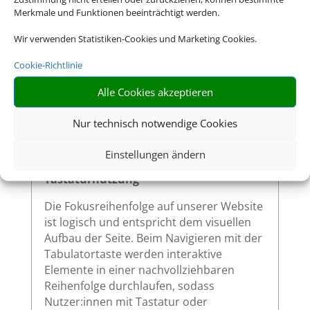
Merkmale und Funktionen beeinträchtigt werden.
Alle interaktiven Elemente auf unserer
Wir verwenden Statistiken-Cookies und Marketing Cookies.
Website – wie Links, Buttons oder
Formularfelder – zeigen klar sichtbar an,
Cookie-Richtlinie
wenn sie per Tastatur ausgewählt werden.
So ermöglichen wir eine vollständige
Alle Cookies akzeptieren
Bedienung auch ohne Maus.
Nur technisch notwendige Cookies
Einstellungen ändern
Sinnvolle Fokusreihenfolge bei
Tastaturnutzung
Die Fokusreihenfolge auf unserer Website
ist logisch und entspricht dem visuellen
Aufbau der Seite. Beim Navigieren mit der
Tabulatortaste werden interaktive
Elemente in einer nachvollziehbaren
Reihenfolge durchlaufen, sodass
Nutzer:innen mit Tastatur oder